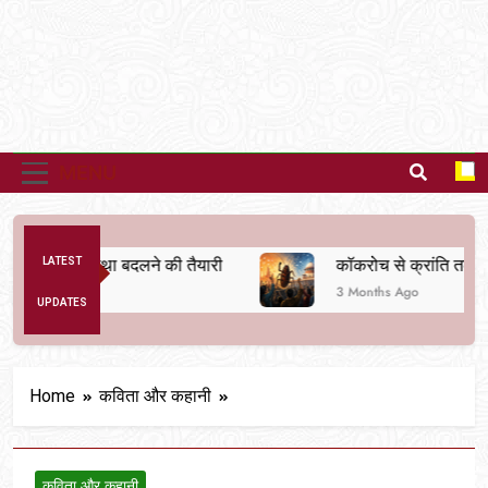
MENU
तिक व्यवस्था बदलने की तैयारी
LATEST
कॉकरोच से क्रांति तक
3 Months Ago
UPDATES
Home
कविता और कहानी
कविता और कहानी