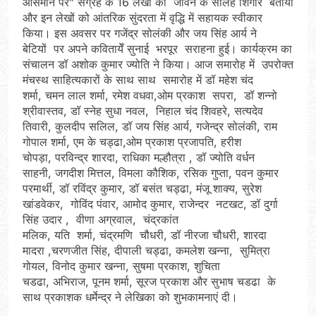
आसमान पर” संग्रह के 16 लेखों को जीवन के सोलह शिंगार बताया
और इन लेखों को आंतरिक सुंदरता में वृद्धि में सहायक स्वीकार
किया। इस अवसर पर गजेंद्र सोलंकी और जय सिंह आर्य ने
बेटियों पर अपने कवितायेँ सुनाई भरपूर सराहना हुई। कार्यक्रम का
संचालन डॉ अशोक कुमार ज्योति ने किया। आज समारोह में उपरोक्त
मंचस्थ साहित्यकारों के साथ साथ समारोह में डॉ महेश चंद
शर्मा, चमन लाल शर्मा, रमेश वधवा,ओम प्रकाश सपरा, डॉ शन्नो
श्रीवास्तव, डॉ स्नेह सुधा नवल, निहाल चंद शिवहरे, सत्यदेव
तिवारी, कुलदीप सलिल, डॉ जय सिंह आर्य, गजेन्द्र सोलंकी, राम
गोपाल शर्मा, एम के चड्ढा,ओम प्रकाश प्रजापति, हरीश
चोपड़ा, परविन्द्र शारदा, राधिका मल्हौत्रा , डॉ ज्योति वर्धन
साहनी, जगदीश मित्तल, विमला कौशिक, रसिक गुप्ता, पवन कुमार
परमार्थी, डॉ रविंद्र कुमार, डॉ बसंत चड्ढा, मंजू शाक्य, सुरेश
खांडवेकर, गोविंद पंवार, आमोद कुमार, राजेन्दर नटखट, डॉ दुर्गा
सिंह उदार , वीणा अग्रवाल, चंद्रकांत
मलिक, यति शर्मा, चंद्रमणि चौधरी, डॉ नीरजा चौधरी, शारदा
मादरा ,चरणजीत सिंह, दीपाली चड्ढा, कमलेश खन्ना, सुमित्रा
गोयल, विनोद कुमार खन्ना, सुषमा प्रकाश, शुचिता
चडढा, अभिराज, पूनम शर्मा, सूरज प्रकाश और सुभाष चडढा के
साथ प्रकाशक धर्मेन्द्र ने लेखिका को शुभकामनाएं दी।