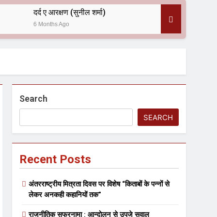
दर्द ए आरक्षण (सुनील शर्मा)
6 Months Ago
 — असरानी को भावभीनी श्रद्धांजलि
Search
SEARCH
Recent Posts
ल आयोजन
अंतरराष्ट्रीय मित्रता दिवस पर विशेष “किताबों के पन्नों से
लेकर अनकही कहानियों तक”
राजनीतिक सफरनामा : आन्दोलन से उपजे सवाल