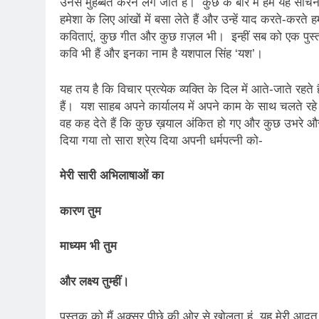
उनसे मुहब्बत करने लग जाते हैं। कुछ के बारे में हम यह सोच
2 Years Ago
कितना बदल गया इंसा
हमेशा के लिए आंखों में बसा लेते हैं और उन्हें याद करते-क
कविताएं, कुछ गीत और कुछ ग़ज़ल भी। इन्हीं सब को एक पुस्तक
2 Years Ago
कवि भी हैं और इनका नाम है यशपाल सिंह ‘यश’।
दिल्ली की फ़िरदौस ख़ा
2 Years Ago
यह तय है कि विचार प्रत्येक व्यक्ति के दिल में आते-जाते रहते 
“अंतर्राष्ट्रीय महिल
हैं। यश साहब अपने कार्यालय में अपने काम के साथ चलते रहे
2 Years Ago
वह कह देते हैं कि कुछ ख़याल अंकित हो गए और कुछ उभरे और 
राम नाम लो प्रेम से 
दिया गया तो सारा श्रेय दिया अपनी धर्मपत्नी को-
3 Years Ago
विश्व पुस्तक मेले (1
मेरी सारी अभिलाषाओं का
3 Years Ago
२१वीं सदी में विश्व में
कारण तुम
3 Years Ago
सम
माध्यम भी तुम
3 Years Ago
नोसेना प्रमुख एडमिरल
और लक्ष्य तुम्हीं।
3 Years Ago
डॉ. अम्बेडकर भारत क
पुस्तक को मैं अक्सर पीछे की ओर से खोलता हूं, यह मेरी आदत