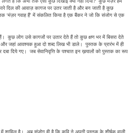
ने लगते हैं कि अभी तक ऐसा कुछ दिखाई क्यों नहीं दिया? कुछ मंज़र हम
न’ (सम्पादकीय)
अबकी बार हुए न पार
रते हमारे दिल की आवाज़ कागज पर उतर जाती है और बन जाती है कुछ
 ‘मंज़र गवाह हैं’ में संकलित किया है एक बैंकर ने जो कि संजोग से एक
2 Years Ago
न को मिला बेस्ट वालंटियर अवॉर्ड–लाल बिहारी लाल
समाज सेवा
2 Years A
हैं। कुछ लोग उसे कागजों पर उतार देते हैं तो कुछ क्षण भर में बिसरा देते
ा दिवस “ की बहुत बहुत बधाई
भारत रत्न जननायक कर्पूरी ठाकुर
 और जहां आवश्यक हुआ दो शब्द लिख भी डाले। पुस्तक के प्रारंभ में ही
3 Years Ago
दबा दिये गए। जब सेवानिवृत्ति के पश्चात इन ख़यालों को पुस्तक का रूप
– मनमोहन शर्मा ‘शरण’ (सम्पादकीय )
0-18 फरवरी) में अनुराधा प्रकाशन के स्टाल पर अपनी पुस्तक को प्रदर्शित/विमोचन ह
 हिंदी भाषा की स्वीकृति
मत बहाओ खून
3 Years Ago
्पादकीय : इंडिया / भारत , जी-20 में ‘भार-त’ का चमका सितारा
 आर हरि कुमार ने किया अनुराधा प्रकाशन की पुस्तकों एवं ‘उत्कर्ष मेल’ का लोकार
े भव्यभाल पर एक सुरम्य तिलकहैं
श्री हनुमानजी का जन्म महोत
 में शामिल है। अब संजोग ही है कि कवि ने अपनी पुस्तक के शीर्षक वाली