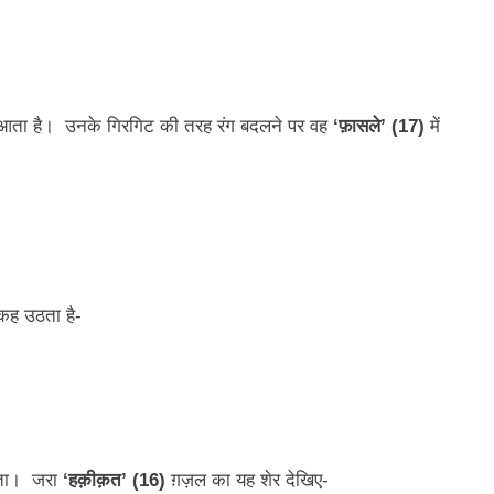
ीं आता है। उनके गिरगिट की तरह रंग बदलने पर वह
‘फ़ासले’ (17)
में
 कह उठता है-
करता। जरा
‘हक़ीक़त’ (16)
ग़ज़ल का यह शेर देखिए-