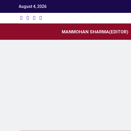
August 4, 2026
Utk
Latest News
MANMOHAN SHARMA(EDITOR)