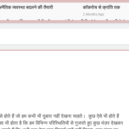
नैतिक व्यवस्था बदलने की तैयारी
कॉकरोच से क्रांति तक
2 Months Ago
भारतीय राजनीति में आज भी प्रासांगिक एव अद्वीतीय है महात्मा गांधी (पुण्य तिथि-30 जनवरी पर विशेष)
हार का शताब्दी समारोह
अलविदा “अंग्रेज़ों के ज़माने के जेलर”
10 Months Ago
 बंदा सिंह बहादुर की स्मृति में स्मारक निर्माण की दिशा में बढ़ते कदम
श से पूर्व यह’ ऑपरेशन सिन्दूर’ रुकेगा नहीं : मनमोहन शर्मा ‘शरण’ (संपादक)
ं 9 आतंकी ठिकानों पर भारत ने की एयर स्ट्राइक (ऑपरेशन सिन्दूर)
ण समाज समन्वय समिति के व्दारा‌ ‘राष्ट्रीय प्रबुद्ध ब्राह्मण‌ महासम्मेलन‌’ का सफ
ता विलियम्स: एक ऐतिहासिक वापसी
े होते हैं जो हम कभी भी दुबारा नहीं देखना चाहते। कुछ ऐसे भी होते हैं
दिल्ली द्वारा ‘पुस्तक लोकार्पण, काव्य गोष्ठी एवं सम्मान समारोह’ का भव्य आयोजन
ऐसा भी होता है कि हम विभिन्न परिस्थितियों से गुजरते हुए कुछ मंज़र देखकर