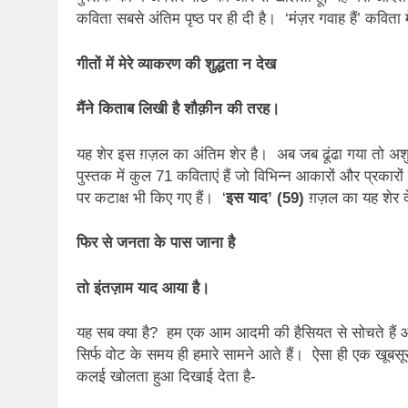
3 Years Ago
कविता सबसे अंतिम पृष्ठ पर ही दी है। ‘मंज़र गवाह हैं’ कविता 
2 Days Ago
गीतों में मेरे व्याकरण की शुद्धता न देख
पेपर लीक पर गैर-भाज
3 Days Ago
मैंने किताब लिखी है शौक़ीन की तरह।
कॉकरोच आंदोलन: गां
3 Days Ago
यह शेर इस ग़ज़ल का अंतिम शेर है। अब जब ढूंढा गया तो अ
पुस्तक में कुल 71 कविताएं हैं जो विभिन्न आकारों और प्रकारों म
पर कटाक्ष भी किए गए हैं। ‘
इस याद’ (59)
ग़ज़ल का यह शेर 
फिर से जनता के पास जाना है
तो इंतज़ाम याद आया है।
यह सब क्या है? हम एक आम आदमी की हैसियत से सोचते हैं और
सिर्फ वोट के समय ही हमारे सामने आते हैं। ऐसा ही एक खूबस
कलई खोलता हुआ दिखाई देता है-