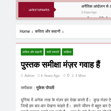
अनैतिक आंदोलन से अ
LATEST UPDATES
3 Days Ago
6 Months Ago
आर्य समाज मधुबनी बि
Home
कविता और कहानी
9 Months Ago
हरियाणा सरकार के बाबा
1 Year Ago
कविता और कहानी
सभी रचनायें
साहित्य
आतंकवाद के जड़मूल ना
पुस्तक समीक्षा मंज़र गवाह हैं
1 Year Ago
पाकिस्तान और PoK मे
1 Year Ago
0
Admin
6 Years Ago
3 Mins
श्री चौरासिया ब्राह्म
1 Year Ago
समीक्षक :
मुकेश पोपली
धरती पर लौटीं सुनी
1 Year Ago
दुनिया में अनेक तरह के मंज़र हम देखा करते हैं। कुछ मंज़र ऐस
अनुराधा प्रकाशन, नई 
जिन्हें हम बार-बार देखना चाहते हैं। हमारे जीवन में बहुत बार 