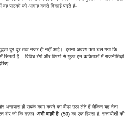
3 Years Ago
में वह पाठकों को आगाह करते दिखाई पड़ते हैं-
अंतरराष्ट्रीय मित्रता दिवस पर विशेष “किताबों के पन्नों से लेकर अनकही कहानियों तक”
पा सरकारों से जवाबदेही कब?
कहां चला गया पुलिस के हाथों में
3 Days Ago
धीवाद की छाया या डिजिटल युग का नया प्रतिरोध?
संस्मरण : ग
3 Days Ago
शुद्धता दूर-दूर तक नजर ही नहीं आई। इतना अवश्य पता चल गया कि
ें सिमटी हैं। विविध रंगों और विषयों से युक्त इन कविताओं में राजनीतिज्ञों
देखिए-
 अनायास ही सबके काम करने का बीड़ा उठा लेते हैं लेकिन यह नेता
ूरत शेर जो कि ग़ज़ल
‘अभी बाक़ी है’ (50)
का एक हिस्सा है, सत्ताधीशों की