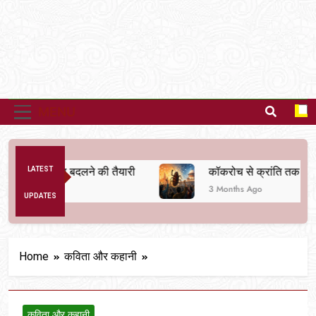
MENU
िक व्यवस्था बदलने की तैयारी
LATEST
कॉकरोच से क्रांति तक
3 Months Ago
UPDATES
Home
कविता और कहानी
कविता और कहानी