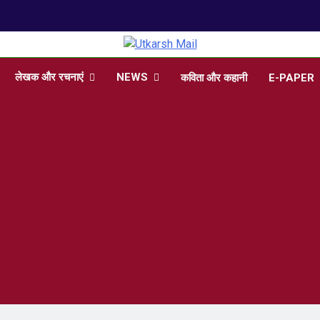
arsh Mail
 , Articles, Literature in Hindi and English
लेखक और रचनाएं
NEWS
कविता और कहानी
E-PAPER