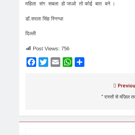
महिला संग सबला हो जाओ तो कोई बात बने ।
3 Years Ago
डॉ.सरला सिंह स्निग्धा
2 Days Ago
पेपर लीक पर गैर-भाज
दिल्ली
3 Days Ago
कॉकरोच आंदोलन: गां
Post Views:
756
3 Days Ago
Facebook
Twitter
Email
WhatsApp
Share
Previou
” रास्तों से मंज़िल 