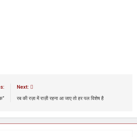
3 Years Ago
अंतरराष्ट्रीय मित्रता दिवस पर विशेष “किताबों के पन्नों से लेकर अनकही कहानियों तक”
पा सरकारों से जवाबदेही कब?
कहां चला गया पुलिस के हाथों में
3 Days Ago
धीवाद की छाया या डिजिटल युग का नया प्रतिरोध?
संस्मरण : ग
3 Days Ago
s:
Next:
तक”
रब की रज़ा में राज़ी रहना आ जाए तो हर पल विशेष है