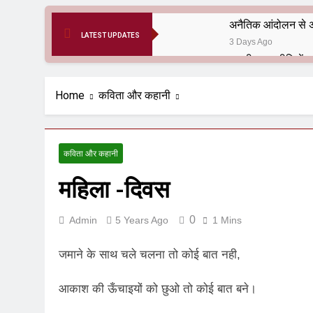
अनैतिक आंदोलन से अ
LATEST UPDATES
3 Days Ago
6 Months Ago
आर्य समाज मधुबनी बि
Home
कविता और कहानी
9 Months Ago
हरियाणा सरकार के बाबा
1 Year Ago
कविता और कहानी
आतंकवाद के जड़मूल ना
महिला -दिवस
1 Year Ago
पाकिस्तान और PoK मे
1 Year Ago
0
Admin
5 Years Ago
1 Mins
श्री चौरासिया ब्राह्म
1 Year Ago
जमाने के साथ चले चलना तो कोई बात नही,
धरती पर लौटीं सुनी
1 Year Ago
आकाश की ऊँचाइयों को छुओ तो कोई बात बने।
अनुराधा प्रकाशन, नई 