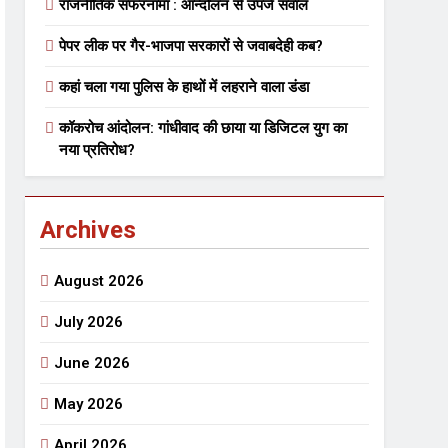
राजनीतिक सफरनामा : आन्दोलन से उपजे सवाल
पेपर लीक पर गैर-भाजपा सरकारों से जवाबदेही कब?
 मे तत्पर दानवीर परिवार
कहां चला गया पुलिस के हाथों में लहराने वाला डंडा
go
कॉकरोच आंदोलन: गांधीवाद की छाया या डिजिटल युग का
नया प्रतिरोध?
Archives
ेतु संपर्क करें
August 2026
July 2026
June 2026
्पण
डॉक्टर सरोजिनी प्रीतम कहिन
May 2026
3 Years Ago
्सव का भव्य आयोजन
April 2026