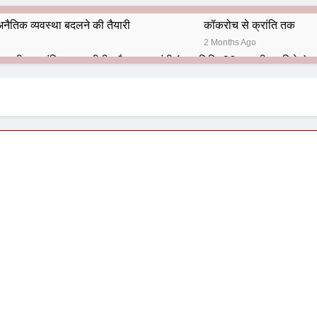
नैतिक व्यवस्था बदलने की तैयारी
कॉकरोच से क्रांति तक
2 Months Ago
भारतीय राजनीति में आज भी प्रासांगिक एव अद्वीतीय है महात्मा गांधी (पुण्य तिथि-30 जनवरी पर विशेष)
हार का शताब्दी समारोह
अलविदा “अंग्रेज़ों के ज़माने के जेलर”
10 Months Ago
 बंदा सिंह बहादुर की स्मृति में स्मारक निर्माण की दिशा में बढ़ते कदम
श से पूर्व यह’ ऑपरेशन सिन्दूर’ रुकेगा नहीं : मनमोहन शर्मा ‘शरण’ (संपादक)
ं 9 आतंकी ठिकानों पर भारत ने की एयर स्ट्राइक (ऑपरेशन सिन्दूर)
ण समाज समन्वय समिति के व्दारा‌ ‘राष्ट्रीय प्रबुद्ध ब्राह्मण‌ महासम्मेलन‌’ का सफ
ता विलियम्स: एक ऐतिहासिक वापसी
दिल्ली द्वारा ‘पुस्तक लोकार्पण, काव्य गोष्ठी एवं सम्मान समारोह’ का भव्य आयोजन