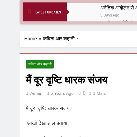
अनैतिक आंदोलन से अ
LATEST UPDATES
5 Days Ago
6 Months Ago
आर्य समाज मधुबनी बि
Home
कविता और कहानी
9 Months Ago
हरियाणा सरकार के बाबा
1 Year Ago
कविता और कहानी
आतंकवाद के जड़मूल ना
मैं दूर दृष्टि धारक संजय
1 Year Ago
पाकिस्तान और PoK मे
1 Year Ago
0
Admin
5 Years Ago
1 Mins
श्री चौरासिया ब्राह्म
1 Year Ago
में दूर दृष्टि धारक संजय,
धरती पर लौटीं सुनी
1 Year Ago
आंखों देखा हाल बताया,
अनुराधा प्रकाशन, नई 