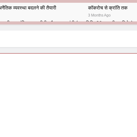
नैतिक व्यवस्था बदलने की तैयारी
कॉकरोच से क्रांति तक
3 Months Ago
भारतीय राजनीति में आज भी प्रासांगिक एव अद्वीतीय है महात्मा गांधी (पुण्य तिथि-30 जनवरी पर विशेष)
हार का शताब्दी समारोह
अलविदा “अंग्रेज़ों के ज़माने के जेलर”
10 Months Ago
 बंदा सिंह बहादुर की स्मृति में स्मारक निर्माण की दिशा में बढ़ते कदम
श से पूर्व यह’ ऑपरेशन सिन्दूर’ रुकेगा नहीं : मनमोहन शर्मा ‘शरण’ (संपादक)
ं 9 आतंकी ठिकानों पर भारत ने की एयर स्ट्राइक (ऑपरेशन सिन्दूर)
ण समाज समन्वय समिति के व्दारा‌ ‘राष्ट्रीय प्रबुद्ध ब्राह्मण‌ महासम्मेलन‌’ का सफ
ता विलियम्स: एक ऐतिहासिक वापसी
दिल्ली द्वारा ‘पुस्तक लोकार्पण, काव्य गोष्ठी एवं सम्मान समारोह’ का भव्य आयोजन