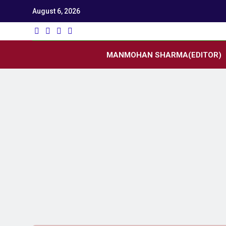
August 6, 2026
Utk
Latest News
MANMOHAN SHARMA(EDITOR)