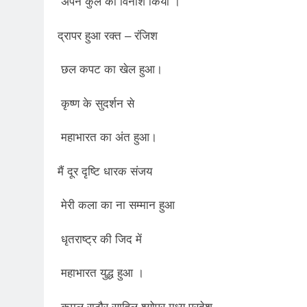
अपने कुल का विनाश किया ।
3 Years Ago
द्रापर हुआ रक्त – रंजिश
4 Days Ago
पेपर लीक पर गैर-भाज
छल कपट का खेल हुआ।
5 Days Ago
कॉकरोच आंदोलन: गां
कृष्ण के सुदर्शन से
5 Days Ago
महाभारत का अंत हुआ।
मैं दूर दृष्टि धारक संजय
मेरी कला का ना सम्मान हुआ
धृतराष्ट्र की जिद में
महाभारत युद्ध हुआ ।