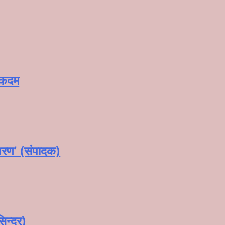
े कदम
‘शरण’ (संपादक)
न्दूर)