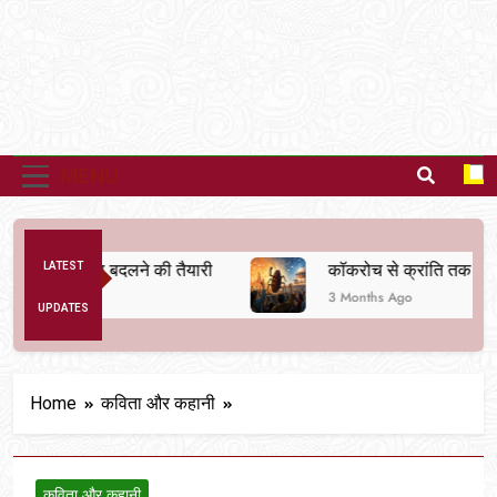
MENU
िक व्यवस्था बदलने की तैयारी
LATEST
कॉकरोच से क्रांति तक
3 Months Ago
UPDATES
Home
कविता और कहानी
कविता और कहानी