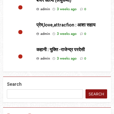
बंजर आत्मा (लघुकथा)
admin
3 weeks ago
0
प्रेम,love,attracfion : आशा सहाय
admin
3 weeks ago
0
कहानी : युक्ति -राजेन्द्र परदेसी
admin
3 weeks ago
0
Search
SEARCH