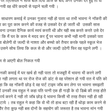
ी पर प्रिंसिपल ने साफ बोल दिया आज के बाद अगर उनको देर हुई तो वो
गयी वह धीरे कदमो से पढ़ाने चली गयी ।
न’ (सम्पादकीय)
अबकी बार हुए न पार
2 Years Ago
 साधारण कमाई में उनका गुजारा नही हो पाता था तभी भावना ने नॉकरी की
न को मिला बेस्ट वालंटियर अवॉर्ड–लाल बिहारी लाल
समाज सेवा
घर का पूरा काम करने की वजह से उसको देर हो जाती थी उसकी सास
2 Years A
वना उनका दैनिक कार्य स्वयं करती थी और यही सब करते करते उसे देर
ा दिवस “ की बहुत बहुत बधाई
भारत रत्न जननायक कर्पूरी ठाकुर
े कि मैं घर के काम मे मदद कर दूँ पर भावना कभी नही मानी उसको पता
3 Years Ago
बोलेगी वो जल्दी से नाश्ता और बच्चो को तैयार करके पहले स्कूल भेज
– मनमोहन शर्मा ‘शरण’ (सम्पादकीय )
। उसने सोच लिया कि कल से वो और जल्दी उठेगी फिर वह पढ़ाने लगी ।
0-18 फरवरी) में अनुराधा प्रकाशन के स्टाल पर अपनी पुस्तक को प्रदर्शित/विमोचन ह
 टाइम से आएगी बोल निकल गयी
 हिंदी भाषा की स्वीकृति
मत बहाओ खून
की कमाई में घर खर्च हो नही पाता तो मजबूरी में भावना भी करने लगी
3 Years Ago
रा नही लगता था पर रोज रोज की डांट से वह परेशान हो गयी रात में पति को
्पादकीय : इंडिया / भारत , जी-20 में ‘भार-त’ का चमका सितारा
ए कहा कि वह नॉकरी छोड़ दे वह पार्ट टाइम जॉब कर लेगा पर भावना समझती
 उनकी तब राहुल ने कहा पति पत्नी एक ही गाड़ी के दो डिब्बे की तरह होते
 आर हरि कुमार ने किया अनुराधा प्रकाशन की पुस्तकों एवं ‘उत्कर्ष मेल’ का लोकार
र्य करने दे नही तो जॉब छोड़ दे भावना किसी भी तरह तैयार नही हो रही
ये । तब राहुल ने कहा कि वो भी तो हाथ बटा रही हैं थोड़ा काम करने से
े भव्यभाल पर एक सुरम्य तिलकहैं
श्री हनुमानजी का जन्म महोत
 और तेरा कुछ नही बस दोनों के सहयोग की जरूरत है तब भावना मांन गयी