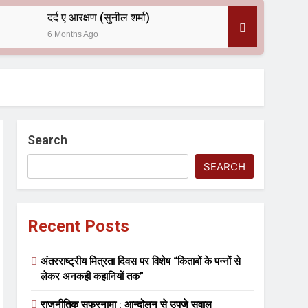
दर्द ए आरक्षण (सुनील शर्मा)
6 Months Ago
 — असरानी को भावभीनी श्रद्धांजलि
Search
SEARCH
Recent Posts
ल आयोजन
अंतरराष्ट्रीय मित्रता दिवस पर विशेष “किताबों के पन्नों से
लेकर अनकही कहानियों तक”
राजनीतिक सफरनामा : आन्दोलन से उपजे सवाल