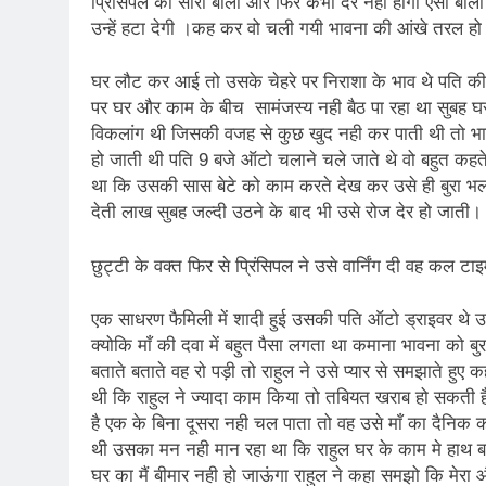
प्रिंसिपल को सॉरी बोला और फिर कभी देर नही होगी ऐसा बोल
2 Years Ago
उन्हें हटा देगी ।कह कर वो चली गयी भावना की आंखे तरल हो 
कितना बदल गया इंसा
2 Years Ago
घर लौट कर आई तो उसके चेहरे पर निराशा के भाव थे पति की
दिल्ली की फ़िरदौस ख़ा
पर घर और काम के बीच सामंजस्य नही बैठ पा रहा था सुबह 
2 Years Ago
विकलांग थी जिसकी वजह से कुछ खुद नही कर पाती थी तो भा
“अंतर्राष्ट्रीय महिल
हो जाती थी पति 9 बजे ऑटो चलाने चले जाते थे वो बहुत कहत
2 Years Ago
था कि उसकी सास बेटे को काम करते देख कर उसे ही बुरा भला 
राम नाम लो प्रेम से 
देती लाख सुबह जल्दी उठने के बाद भी उसे रोज देर हो जाती
3 Years Ago
विश्व पुस्तक मेले (1
छुट्टी के वक्त फिर से प्रिंसिपल ने उसे वार्निंग दी वह कल
3 Years Ago
२१वीं सदी में विश्व में
एक साधरण फैमिली में शादी हुई उसकी पति ऑटो ड्राइवर थे उन
3 Years Ago
क्योकि माँ की दवा में बहुत पैसा लगता था कमाना भावना को बु
सम
बताते बताते वह रो पड़ी तो राहुल ने उसे प्यार से समझाते हु
3 Years Ago
थी कि राहुल ने ज्यादा काम किया तो तबियत खराब हो सकती हैं
नोसेना प्रमुख एडमिरल
है एक के बिना दूसरा नही चल पाता तो वह उसे माँ का दैनिक का
3 Years Ago
थी उसका मन नही मान रहा था कि राहुल घर के काम मे हाथ बटा
डॉ. अम्बेडकर भारत क
घर का मैं बीमार नही हो जाऊंगा राहुल ने कहा समझो कि मेरा