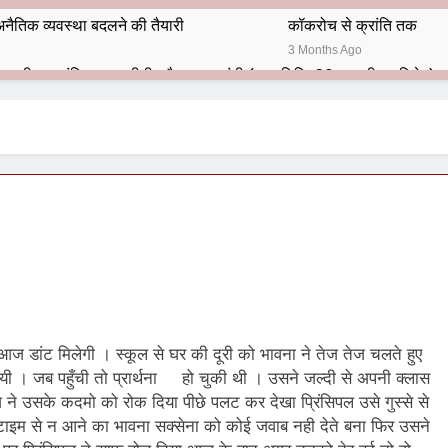
नैतिक व्यवस्था बदलने की तैयारी
कॉकरोच से क्रांति तक
3 Months Ago
भारतीय राजनीति में आज भी प्रासांगिक एव अद्वीतीय है महात्मा गांधी (पुण्य तिथि-30 जनवरी पर विशेष)
हार का शताब्दी समारोह
अलविदा “अंग्रेज़ों के ज़माने के जेलर”
10 Months Ago
 बंदा सिंह बहादुर की स्मृति में स्मारक निर्माण की दिशा में बढ़ते कदम
श से पूर्व यह’ ऑपरेशन सिन्दूर’ रुकेगा नहीं : मनमोहन शर्मा ‘शरण’ (संपादक)
ं 9 आतंकी ठिकानों पर भारत ने की एयर स्ट्राइक (ऑपरेशन सिन्दूर)
ण समाज समन्वय समिति के व्दारा‌ ‘राष्ट्रीय प्रबुद्ध ब्राह्मण‌ महासम्मेलन‌’ का सफ
ज डांट मिलेगी । स्कूल से घर की दूरी को भावना ने तेज तेज चलते हुए
ता विलियम्स: एक ऐतिहासिक वापसी
यी । जब पहुँची तो प्रार्थना हो चुकी थी । उसने जल्दी से अपनी क्लास
ने उसके कदमो को रोक दिया पीछे पलट कर देखा प्रिंसिपल उसे गुस्से से
दिल्ली द्वारा ‘पुस्तक लोकार्पण, काव्य गोष्ठी एवं सम्मान समारोह’ का भव्य आयोजन
ैं टाइम से न आने का भावना सक्सेना को कोई जवाब नही देते बना फिर उसने