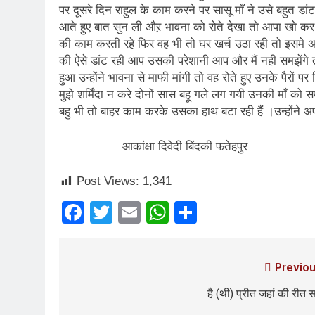
3 Years Ago
पर दूसरे दिन राहुल के काम करने पर सासू माँ ने उसे बहुत डां
आते हुए बात सुन ली औऱ भावना को रोते देखा तो आपा खो कर रा
5 Days Ago
की काम करती रहे फिर वह भी तो घर खर्च उठा रही तो इसमे अ
पेपर लीक पर गैर-भाज
की ऐसे डांट रही आप उसकी परेशानी आप और मैं नही समझेंग
6 Days Ago
हुआ उन्होंने भावना से माफी मांगी तो वह रोते हुए उनके पैरों प
कॉकरोच आंदोलन: गां
मुझे शर्मिंदा न करे दोनों सास बहू गले लग गयी उनकी माँ
6 Days Ago
बहु भी तो बाहर काम करके उसका हाथ बटा रही हैं ।उन्होंने 
आकांक्षा दिवेदी बिंदकी फतेहपुर
Post Views:
1,341
Facebook
Twitter
Email
WhatsApp
Share
Previou
है (थी) प्रीत जहां की रीत 