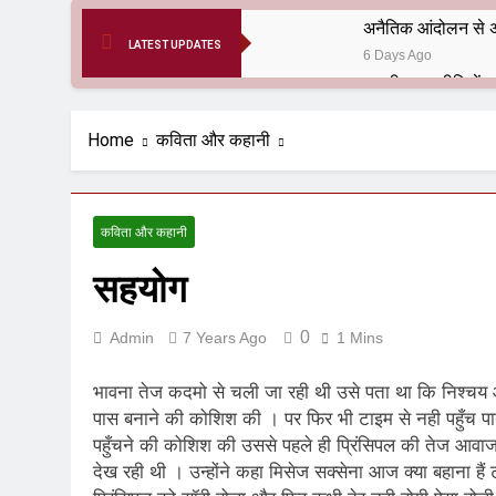
अनैतिक आंदोलन से अ
LATEST UPDATES
6 Days Ago
6 Months Ago
आर्य समाज मधुबनी बि
Home
कविता और कहानी
9 Months Ago
हरियाणा सरकार के बाबा
1 Year Ago
कविता और कहानी
आतंकवाद के जड़मूल ना
सहयोग
1 Year Ago
पाकिस्तान और PoK मे
1 Year Ago
0
Admin
7 Years Ago
1 Mins
श्री चौरासिया ब्राह्म
1 Year Ago
भावना तेज कदमो से चली जा रही थी उसे पता था कि निश्चय आ
धरती पर लौटीं सुनी
पास बनाने की कोशिश की । पर फिर भी टाइम से नही पहुँच पा
पहुँचने की कोशिश की उससे पहले ही प्रिंसिपल की तेज आवाज 
1 Year Ago
अनुराधा प्रकाशन, नई 
देख रही थी । उन्होंने कहा मिसेज सक्सेना आज क्या बहाना ह