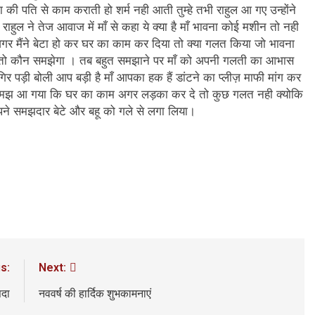
3 Years Ago
टा की पति से काम कराती हो शर्म नही आती तुम्हे तभी राहुल आ गए उन्होंने
अंतरराष्ट्रीय मित्रता दिवस पर विशेष “किताबों के पन्नों से लेकर अनकही कहानियों तक”
हुल ने तेज आवाज में माँ से कहा ये क्या है माँ भावना कोई मशीन तो नही
गर मैंने बेटा हो कर घर का काम कर दिया तो क्या गलत किया जो भावना
पा सरकारों से जवाबदेही कब?
कहां चला गया पुलिस के हाथों में
े तो कौन समझेगा । तब बहुत समझाने पर माँ को अपनी गलती का आभास
6 Days Ago
र गिर पड़ी बोली आप बड़ी है माँ आपका हक हैं डांटने का प्लीज़ माफी मांग कर
धीवाद की छाया या डिजिटल युग का नया प्रतिरोध?
संस्मरण : ग
 को समझ आ गया कि घर का काम अगर लड़का कर दे तो कुछ गलत नही क्योकि
6 Days Ago
अपने समझदार बेटे और बहू को गले से लगा लिया।
s:
Next:
सदा
नववर्ष की हार्दिक शुभकामनाएं