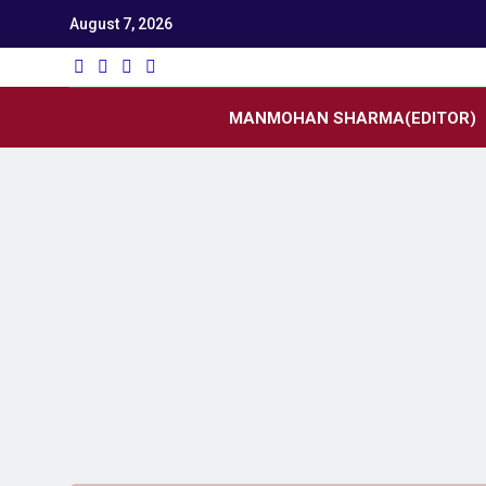
August 7, 2026
Utk
Latest News
MANMOHAN SHARMA(EDITOR)