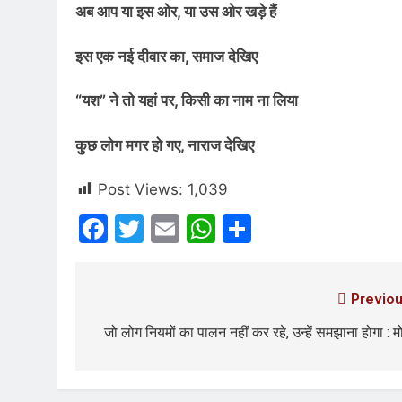
अब आप या इस ओर, या उस ओर खड़े हैं
3 Years Ago
इस एक नई दीवार का, समाज देखिए
4 Days Ago
पेपर लीक पर गैर-भाज
“यश” ने तो यहां पर, किसी का नाम ना लिया
5 Days Ago
कॉकरोच आंदोलन: गां
कुछ लोग मगर हो गए, नाराज देखिए
5 Days Ago
Post Views:
1,039
Facebook
Twitter
Email
WhatsApp
Share
Previou
जो लोग नियमों का पालन नहीं कर रहे, उन्हें समझाना होगा : म