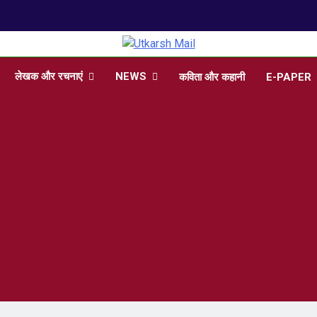
arsh Mail
 , Articles, Literature in Hindi and English
लेखक और रचनाएं
NEWS
कविता और कहानी
E-PAPER