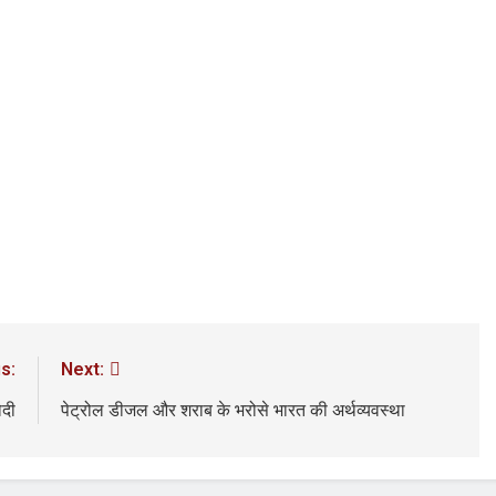
3 Years Ago
अंतरराष्ट्रीय मित्रता दिवस पर विशेष “किताबों के पन्नों से लेकर अनकही कहानियों तक”
पा सरकारों से जवाबदेही कब?
कहां चला गया पुलिस के हाथों में
5 Days Ago
धीवाद की छाया या डिजिटल युग का नया प्रतिरोध?
संस्मरण : ग
5 Days Ago
s:
Next:
ोदी
पेट्रोल डीजल और शराब के भरोसे भारत की अर्थव्यवस्था