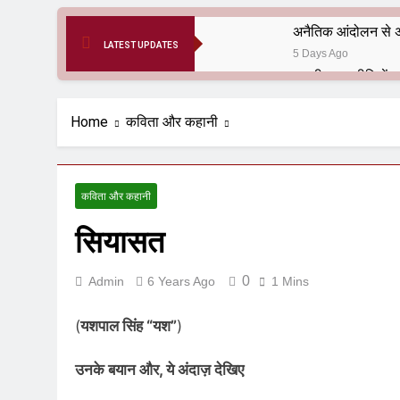
अनैतिक आंदोलन से अ
LATEST UPDATES
5 Days Ago
6 Months Ago
आर्य समाज मधुबनी बि
Home
कविता और कहानी
9 Months Ago
हरियाणा सरकार के बाबा
1 Year Ago
कविता और कहानी
आतंकवाद के जड़मूल ना
सियासत
1 Year Ago
पाकिस्तान और PoK मे
1 Year Ago
0
Admin
6 Years Ago
1 Mins
श्री चौरासिया ब्राह्म
1 Year Ago
(
यशपाल सिंह “यश”
)
धरती पर लौटीं सुनी
1 Year Ago
उनके बयान और, ये अंदाज़ देखिए
अनुराधा प्रकाशन, नई 