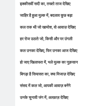
2 Years Ago
इक्कीसवीं सदी का, तख्तो ताज देखिए
कितना बदल गया इंसा
2 Years Ago
जाहिर है हुआ मुल्क में, बदलाव कुछ बड़ा
दिल्ली की फ़िरदौस ख़ा
कल तक थी जो खामोश, वो आवाज़ देखिए
2 Years Ago
“अंतर्राष्ट्रीय महिल
हर रोज उठाते जो, किसी और पर उंगली
2 Years Ago
राम नाम लो प्रेम से 
कल उनका देखिए, फिर उनका आज देखिए
3 Years Ago
विश्व पुस्तक मेले (1
हो जाए खिलाफत में, भले मुल्क का नुक़सान
3 Years Ago
२१वीं सदी में विश्व में
बिगड़ा है सियासत का, क्या मिजाज़ देखिए
3 Years Ago
सम
संसद में कल जो, आपकी आवाज़ बनेंगे
3 Years Ago
नोसेना प्रमुख एडमिरल
उनके चुनावी जंग में, अल्फ़ाज़ देखिए
3 Years Ago
डॉ. अम्बेडकर भारत क