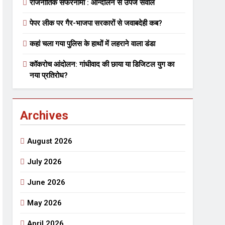
राजनीतिक सफरनामा : आन्दोलन से उपजे सवाल
पेपर लीक पर गैर-भाजपा सरकारों से जवाबदेही कब?
 मे तत्पर दानवीर परिवार
कहां चला गया पुलिस के हाथों में लहराने वाला डंडा
go
कॉकरोच आंदोलन: गांधीवाद की छाया या डिजिटल युग का
नया प्रतिरोध?
Archives
ेतु संपर्क करें
August 2026
July 2026
June 2026
्पण
डॉक्टर सरोजिनी प्रीतम कहिन
May 2026
3 Years Ago
्सव का भव्य आयोजन
April 2026