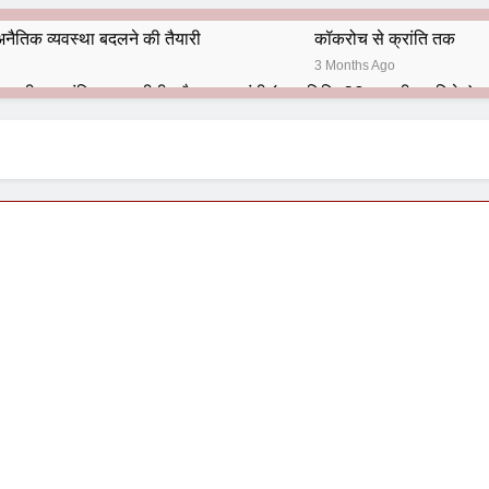
नैतिक व्यवस्था बदलने की तैयारी
कॉकरोच से क्रांति तक
3 Months Ago
भारतीय राजनीति में आज भी प्रासांगिक एव अद्वीतीय है महात्मा गांधी (पुण्य तिथि-30 जनवरी पर विशेष)
हार का शताब्दी समारोह
अलविदा “अंग्रेज़ों के ज़माने के जेलर”
10 Months Ago
 बंदा सिंह बहादुर की स्मृति में स्मारक निर्माण की दिशा में बढ़ते कदम
श से पूर्व यह’ ऑपरेशन सिन्दूर’ रुकेगा नहीं : मनमोहन शर्मा ‘शरण’ (संपादक)
ं 9 आतंकी ठिकानों पर भारत ने की एयर स्ट्राइक (ऑपरेशन सिन्दूर)
ण समाज समन्वय समिति के व्दारा‌ ‘राष्ट्रीय प्रबुद्ध ब्राह्मण‌ महासम्मेलन‌’ का सफ
ता विलियम्स: एक ऐतिहासिक वापसी
दिल्ली द्वारा ‘पुस्तक लोकार्पण, काव्य गोष्ठी एवं सम्मान समारोह’ का भव्य आयोजन