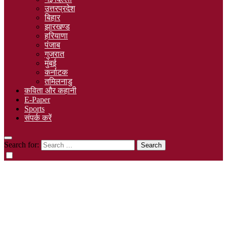
उत्तरप्रदेश
बिहार
झारखण्ड
हरियाणा
पंजाब
गुजरात
मुंबई
कर्नाटक
तमिलनाडु
कविता और कहानी
E-Paper
Sports
संपर्क करें
Search for: