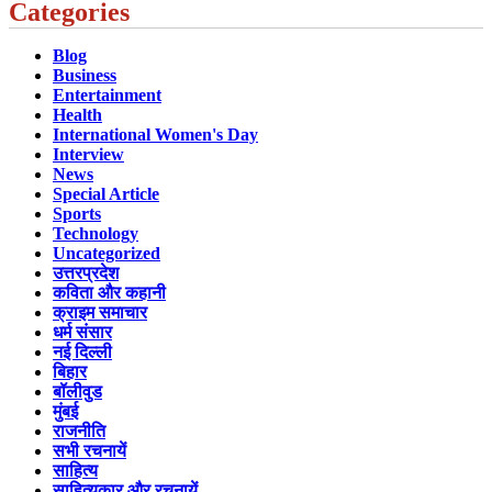
Categories
Blog
Business
Entertainment
Health
International Women's Day
Interview
News
Special Article
Sports
Technology
Uncategorized
उत्तरप्रदेश
कविता और कहानी
क्राइम समाचार
धर्म संसार
नई दिल्ली
बिहार
बॉलीवुड
मुंबई
राजनीति
सभी रचनायें
साहित्य
साहित्यकार और रचनायें