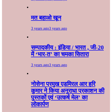
मत बहाओ खून
3 years ago
3 years ago
सम्पादकीय : इंडिया / भारत , जी-20
में ‘भार-त’ का चमका सितारा
3 years ago
3 years ago
नोसेना प्रमुख एडमिरल आर हरि
कुमार ने किया अनुराधा प्रकाशन की
पुस्तकों एवं ‘उत्कर्ष मेल’ का
लोकार्पण