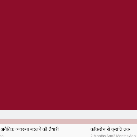
अनैतिक व्यवस्था बदलने की तैयारी
कॉकरोच से क्रांति तक
go
2 Months Ago
2 Months Ago