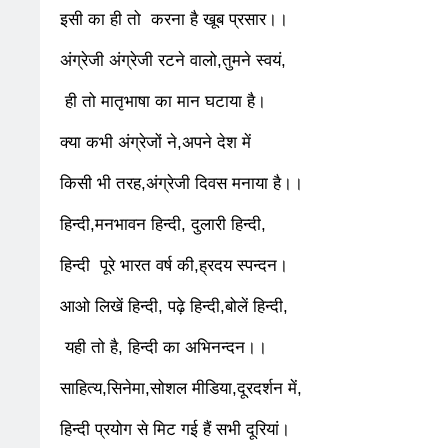
इसी का ही तो करना है खूब प्रसार।।
समाज सेवा मे तत्पर
2 Years Ago
2 Years 
अंग्रेजी अंग्रेजी रटने वालो,तुमने स्वयं,
राम नाम लो प्रेम स
3 Years Ago
3 Years 
ही तो मातृभाषा का मान घटाया है।
विश्व पुस्तक मेले (
क्या कभी अंग्रेजों ने,अपने देश में
3 Years Ago
3 Years 
२१वीं सदी में विश्व म
किसी भी तरह,अंग्रेजी दिवस मनाया है।।
3 Years Ago
3 Years 
हिन्दी,मनभावन हिन्दी, दुलारी हिन्दी,
3 Years Ago
3 Years 
हिन्दी पूरे भारत वर्ष की,ह्रदय स्पन्दन।
नोसेना प्रमुख एडमिर
3 Years Ago
3 Years 
आओ लिखें हिन्दी, पढ़े हिन्दी,बोलें हिन्दी,
डॉ. अम्बेडकर भारत 
यही तो है, हिन्दी का अभिनन्दन।।
3 Years Ago
3 Years 
साहित्य,सिनेमा,सोशल मीडिया,दूरदर्शन में,
2 Days Ago
2 Days A
पेपर लीक पर गैर-भ
हिन्दी प्रयोग से मिट गई हैं सभी दूरियां।