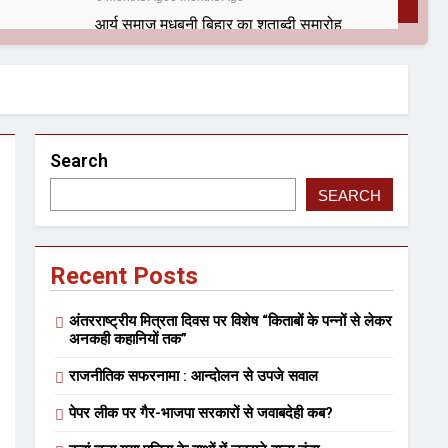
आर्य समाज मधुबनी बिहार का शताब्दी समारोह
9 Months Ago
9 Months Ago
Search
SEARCH
Recent Posts
सफल आयोजन
अंतरराष्ट्रीय मित्रता दिवस पर विशेष “किताबों के पन्नों से लेकर
अनकही कहानियों तक”
न
कितना बदल गया इंसान’ (सम्पादकीय)
राजनीतिक सफरनामा : आन्दोलन से उपजे सवाल
2 Years Ago
2 Years Ago
पेपर लीक पर गैर-भाजपा सरकारों से जवाबदेही कब?
ाल बिहारी लाल