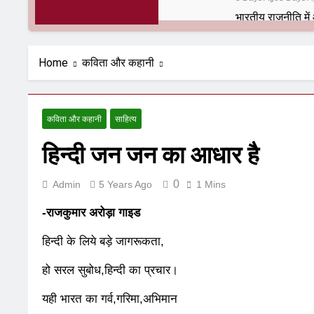
6 Months Ago
6 Mont
अलविदा “अंग्रेज़ों 
Home
कविता और कहानी
10 Months Ago
10 Mo
हरियाणा सरकार के बाब
1 Year Ago
1 Year Ag
कविता और कहानी
साहित्य
आतंकवाद के जड़मूल न
1 Year Ago
1 Year Ag
हिन्दी जन जन का आधार है
पाकिस्तान और PoK म
1 Year Ago
1 Year Ag
0
Admin
5 Years Ago
1 Mins
श्री चौरासिया ब्राह
1 Year Ago
1 Year Ag
-राजकुमार अरोड़ा गाइड
धरती पर लौटीं सुन
हिन्दी के लिये बड़े जागरूकता,
1 Year Ago
1 Year Ag
अनुराधा प्रकाशन, नई
हो सरल सुबोध,हिन्दी का प्रचार।
2 Years Ago
2 Years 
अबकी बार हुए न पा
यही भारत का गर्व,गरिमा,अभिमान
2 Years Ago
2 Years 