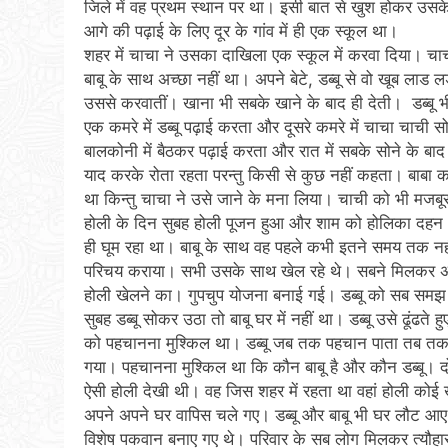
जिले में वह प्रथम स्थान पर था। इसी बात से खुश होकर उसक
आगे की पढ़ाई के लिए दूर के गांव में ही एक स्कूल था।
शहर में चाचा ने उसका दाखिला एक स्कूल में करवा दिया। च
बाबू के साथ अच्छा नहीं था। अपने बेटे, डब्बू से वो खूब ल
उससे करवातीं। खाना भी सबके खाने के बाद ही देती। डब्बू 
एक कमरे में डब्बू पढ़ाई करता और दूसरे कमरे में चाचा चाची स
बालकोनी में बैठकर पढ़ाई करता और रात में सबके सोने के बाद 
याद करके रोता रहता परन्तु किसी से कुछ नहीं कहता। बाबा का
था किन्तु चाचा ने उसे जाने के मना लिया। चाची को भी मजब
होली के दिन सुबह होली पूजन हुआ और शाम को होलिका दहन। ड
ही घूम रहा था। बाबू के साथ वह पहले कभी इतने समय तक नहीं 
परिचय कराया। सभी उसके साथ खेल रहे थे। सबने मिलकर अगल
होली खेलने का। गुपचुप योजना बनाई गई। डब्बू को सब समझ
सुबह डब्बू सोकर उठा तो बाबू घर में नहीं था। डब्बू उसे ढूंढते 
को पहचानना मुश्किल था। डब्बू जब तक पहचान पाता तब तक 
गया। पहचानना मुश्किल था कि कौन बाबू है और कौन डब्बू। 
ऐसी होली देखी थी। वह जिस शहर में रहता था वहां होली कोई 
अपने अपने घर वापिस चले गए। डब्बू और बाबू भी घर लौट आए
विशेष पकवान बनाए गए थे। परिवार के सब लोग मिलकर त्यौहार