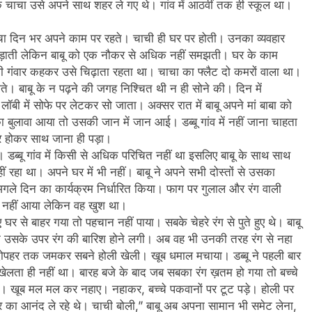
े चाचा उसे अपने साथ शहर ले गए थे। गांव में आठवीं तक ही स्कूल था।
ाचा दिन भर अपने काम पर रहते। चाची ही घर पर होती। उनका व्यवहार
ाड लड़ाती लेकिन बाबू को एक नौकर से अधिक नहीं समझती। घर के काम
भी गंवार कहकर उसे चिढ़ाता रहता था। चाचा का फ्लैट दो कमरों वाला था।
ोते। बाबू के न पढ़ने की जगह निश्चित थी न ही सोने की। दिन में
लॉबी में सोफे पर लेटकर सो जाता। अक्सर रात में बाबू अपने मां बाबा को
 बुलावा आया तो उसकी जान में जान आई। डब्बू गांव में नहीं जाना चाहता
ूर होकर साथ जाना ही पड़ा।
ब्बू गांव में किसी से अधिक परिचित नहीं था इसलिए बाबू के साथ साथ
रहा था। अपने घर में भी नहीं। बाबू ने अपने सभी दोस्तों से उसका
े दिन का कार्यक्रम निर्धारित किया। फाग पर गुलाल और रंग वाली
 नहीं आया लेकिन वह खुश था।
हुए घर से बाहर गया तो पहचान नहीं पाया। सबके चेहरे रंग से पुते हुए थे। बाबू
उसके उपर रंग की बारिश होने लगी। अब वह भी उनकी तरह रंग से नहा
दोपहर तक जमकर सबने होली खेली। खूब धमाल मचाया। डब्बू ने पहली बार
खेलता ही नहीं था। बारह बजे के बाद जब सबका रंग ख़तम हो गया तो बच्चे
। खूब मल मल कर नहाए। नहाकर, बच्चे पकवानों पर टूट पड़े। होली पर
 का आनंद ले रहे थे। चाची बोली,” बाबू अब अपना सामान भी समेट लेना,