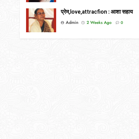
प्रेम,love,attracfion : आशा सहाय
Admin
2 Weeks Ago
0