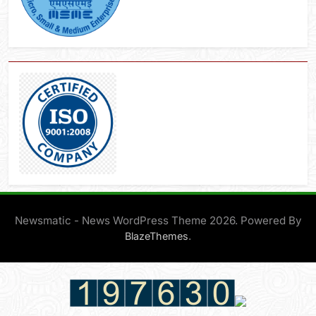
Newsmatic - News WordPress Theme 2026. Powered By
.
BlazeThemes