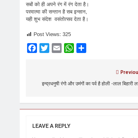
सबों को ही अपने रंग में रंग देता है।
3 Years Ago
परमात्मा की सन्तान है सब इन्सान,
यही शुभ संदेश वसंतोत्सव देता है।
3 Days Ago
पेपर लीक पर गैर-भाज
Post Views:
325
4 Days Ago
कॉकरोच आंदोलन: गां
Facebook
Twitter
Email
WhatsApp
Share
4 Days Ago
Previou
इन्द्रधनुषी रंगो और उमंगों का पर्व है होली -लाल बिहारी 
LEAVE A REPLY