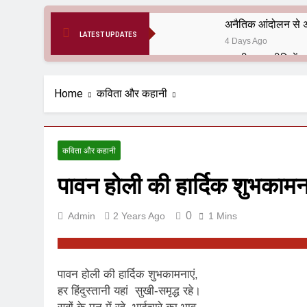
अनैतिक आंदोलन से अ
LATEST UPDATES
4 Days Ago
6 Months Ago
आर्य समाज मधुबनी बि
Home
कविता और कहानी
9 Months Ago
हरियाणा सरकार के बाबा
1 Year Ago
कविता और कहानी
आतंकवाद के जड़मूल ना
पावन होली की हार्दिक शुभकामना
1 Year Ago
पाकिस्तान और PoK मे
1 Year Ago
0
Admin
2 Years Ago
1 Mins
श्री चौरासिया ब्राह्म
1 Year Ago
धरती पर लौटीं सुनी
पावन होली की हार्दिक शुभकामनाएं,
1 Year Ago
हर हिंदुस्तानी यहां सुखी-समृद्ध रहे।
अनुराधा प्रकाशन, नई 