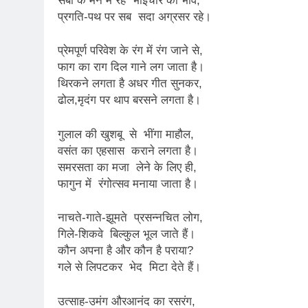
सबों के मन में रहे भाईचारे का भाव,
2 Years Ago
प्रगति-पथ पर सब सदा अग्रसर रहे।
कितना बदल गया इंसा
2 Years Ago
प्रेमपूर्ण परिवेश के रंग में रंग जाने से,
दिल्ली की फ़िरदौस ख़ा
फाग का राग दिल गाने लग जाता है।
2 Years Ago
थिरकने लगता है अधर गीत सुनकर,
“अंतर्राष्ट्रीय महिल
ढोल,मृदंग पर थाप बरसने लगता है।
2 Years Ago
राम नाम लो प्रेम से 
गुलाल की खुशबू से भींगा माहौल,
3 Years Ago
वसंत का एहसास कराने लगता है।
विश्व पुस्तक मेले (1
समरसता का मजा लेने के लिए ही,
3 Years Ago
फागुन में रंगोत्सव मनाया जाता है।
२१वीं सदी में विश्व में
3 Years Ago
नाचते-गाते-झूमते प्रसन्नचित लोग,
सम
गिले-शिकवे बिल्कुल भूल जाते हैं।
3 Years Ago
कौन अपना है और कौन है पराया?
नोसेना प्रमुख एडमिरल
गले से लिपटकर भेद मिटा देते हैं।
3 Years Ago
डॉ. अम्बेडकर भारत क
उत्साह-उमंग औरआनंद का रसरंग,