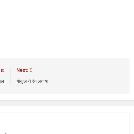
3 Years Ago
अंतरराष्ट्रीय मित्रता दिवस पर विशेष “किताबों के पन्नों से लेकर अनकही कहानियों तक”
पा सरकारों से जवाबदेही कब?
कहां चला गया पुलिस के हाथों में
4 Days Ago
धीवाद की छाया या डिजिटल युग का नया प्रतिरोध?
संस्मरण : ग
4 Days Ago
s:
Next:
लाल
गोकुल ने रंग लगाया