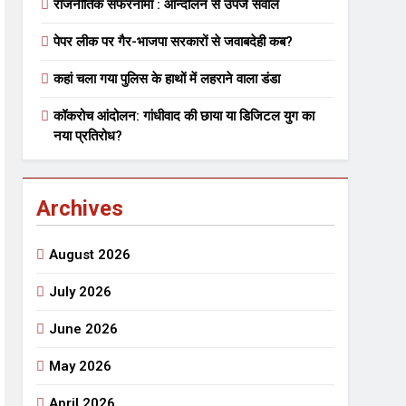
राजनीतिक सफरनामा : आन्दोलन से उपजे सवाल
पेपर लीक पर गैर-भाजपा सरकारों से जवाबदेही कब?
 मे तत्पर दानवीर परिवार
कहां चला गया पुलिस के हाथों में लहराने वाला डंडा
go
कॉकरोच आंदोलन: गांधीवाद की छाया या डिजिटल युग का
नया प्रतिरोध?
Archives
ेतु संपर्क करें
August 2026
July 2026
June 2026
्पण
डॉक्टर सरोजिनी प्रीतम कहिन
May 2026
3 Years Ago
्सव का भव्य आयोजन
April 2026