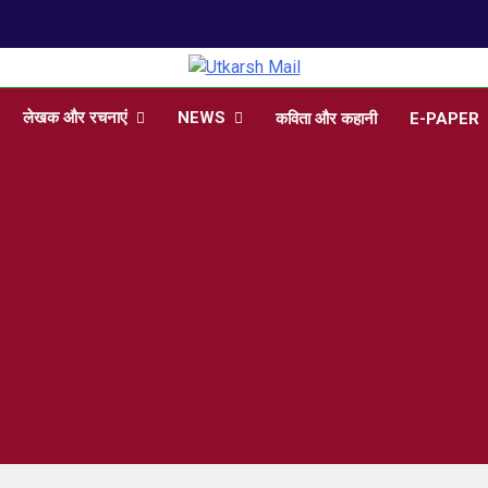
arsh Mail
 , Articles, Literature in Hindi and English
लेखक और रचनाएं
NEWS
कविता और कहानी
E-PAPER