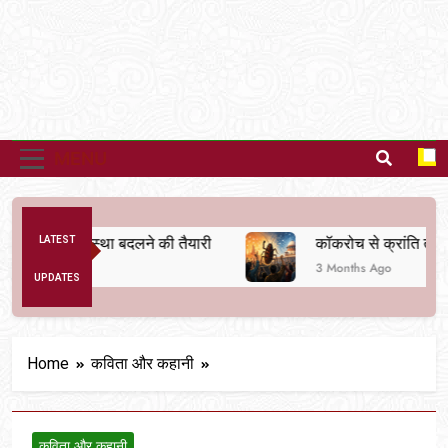
MENU
ैतिक व्यवस्था बदलने की तैयारी
LATEST
कॉकरोच से क्रांति तक
3 Months Ago
UPDATES
Home
कविता और कहानी
कविता और कहानी