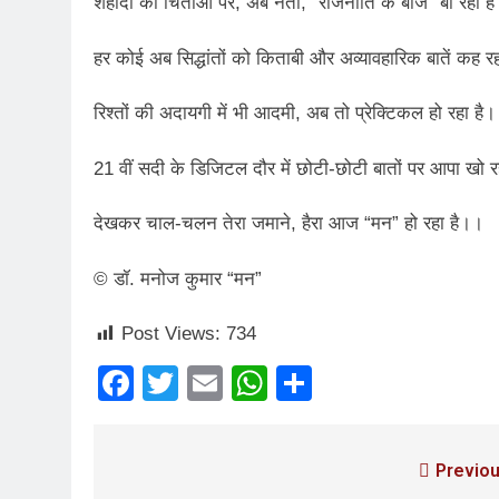
शहीदों को चिताओं पर, अब नेता, “राजनीति के बीज” बो रहा ह
3 Years Ago
हर कोई अब सिद्धांतों को किताबी और अव्यावहारिक बातें कह रह
5 Days Ago
पेपर लीक पर गैर-भाज
रिश्तों की अदायगी में भी आदमी, अब तो प्रेक्टिकल हो रहा है
6 Days Ago
कॉकरोच आंदोलन: गां
21 वीं सदी के डिजिटल दौर में छोटी-छोटी बातों पर आपा खो र
6 Days Ago
देखकर चाल-चलन तेरा जमाने, हैरा आज “मन” हो रहा है।।
© डॉ. मनोज कुमार “मन”
Post Views:
734
Facebook
Twitter
Email
WhatsApp
Share
Previou