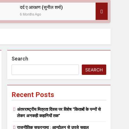
दर्द ए आरक्षण (सुनील शर्मा)
6 Months Ago
 — असरानी को भावभीनी श्रद्धांजलि
Search
SEARCH
Recent Posts
ल आयोजन
अंतरराष्ट्रीय मित्रता दिवस पर विशेष “किताबों के पन्नों से
लेकर अनकही कहानियों तक”
राजनीतिक सफरनामा : आन्दोलन से उपजे सवाल