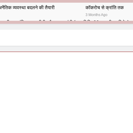
नैतिक व्यवस्था बदलने की तैयारी
कॉकरोच से क्रांति तक
3 Months Ago
भारतीय राजनीति में आज भी प्रासांगिक एव अद्वीतीय है महात्मा गांधी (पुण्य तिथि-30 जनवरी पर विशेष)
हार का शताब्दी समारोह
अलविदा “अंग्रेज़ों के ज़माने के जेलर”
10 Months Ago
 बंदा सिंह बहादुर की स्मृति में स्मारक निर्माण की दिशा में बढ़ते कदम
श से पूर्व यह’ ऑपरेशन सिन्दूर’ रुकेगा नहीं : मनमोहन शर्मा ‘शरण’ (संपादक)
ं 9 आतंकी ठिकानों पर भारत ने की एयर स्ट्राइक (ऑपरेशन सिन्दूर)
ण समाज समन्वय समिति के व्दारा‌ ‘राष्ट्रीय प्रबुद्ध ब्राह्मण‌ महासम्मेलन‌’ का सफ
ता विलियम्स: एक ऐतिहासिक वापसी
दिल्ली द्वारा ‘पुस्तक लोकार्पण, काव्य गोष्ठी एवं सम्मान समारोह’ का भव्य आयोजन