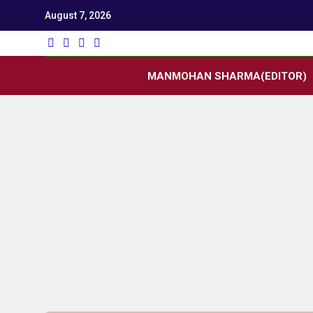
August 7, 2026
Utk
Latest News
MANMOHAN SHARMA(EDITOR)