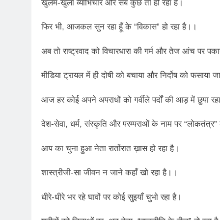
2 Years Ago
खुलम-खुला व्याभिचार और सब कुछ तो हो रहा है।
कितना बदल गया इंसा
2 Years Ago
फिर भी, आजकल सुन रहा हूँ के “विकास” हो रहा है।।
दिल्ली की फ़िरदौस ख़ा
अब तो राष्ट्रवाद को विचारधारा की गर्म और तेज आंच पर पका
2 Years Ago
“अंतर्राष्ट्रीय महिल
मीडिया ट्रायल में ही दोषी को बचाया और निर्दोष को फसाया ज
2 Years Ago
राम नाम लो प्रेम से 
आज हर कोई अपने अपराधों को गर्वीले पर्दों की आड़ में छुपा रह
3 Years Ago
विश्व पुस्तक मेले (1
देश-सेवा, धर्म, संस्कृति और परम्पराओं के नाम पर “लोकतंत्
3 Years Ago
२१वीं सदी में विश्व में
आप का चुना हुआ नेता रातोंरात ख़ास हो रहा है।
3 Years Ago
सम
शास्त्रीजी-सा जीवन न जाने कहाँ खो रहा है।।
3 Years Ago
नोसेना प्रमुख एडमिरल
धीरे-धीरे भर रहे घावों पर कोई सुइयाँ चुभो रहा है।
3 Years Ago
डॉ. अम्बेडकर भारत क