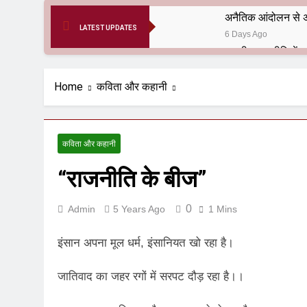
अनैतिक आंदोलन से अ
LATEST UPDATES
6 Days Ago
6 Months Ago
आर्य समाज मधुबनी बि
Home
कविता और कहानी
9 Months Ago
हरियाणा सरकार के बाबा
1 Year Ago
कविता और कहानी
आतंकवाद के जड़मूल ना
“राजनीति के बीज”
1 Year Ago
पाकिस्तान और PoK मे
1 Year Ago
0
Admin
5 Years Ago
1 Mins
श्री चौरासिया ब्राह्म
1 Year Ago
इंसान अपना मूल धर्म, इंसानियत खो रहा है।
धरती पर लौटीं सुनी
1 Year Ago
जातिवाद का जहर रगों में सरपट दौड़ रहा है।।
अनुराधा प्रकाशन, नई 