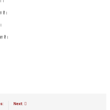
ै।।
3 Years Ago
अंतरराष्ट्रीय मित्रता दिवस पर विशेष “किताबों के पन्नों से लेकर अनकही कहानियों तक”
ा है।
पा सरकारों से जवाबदेही कब?
कहां चला गया पुलिस के हाथों में
।।
6 Days Ago
धीवाद की छाया या डिजिटल युग का नया प्रतिरोध?
संस्मरण : ग
हा है।
6 Days Ago
s:
Next: