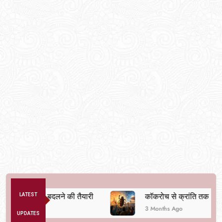
क व्यवस्था बदलने की तैयारी
LATEST
कॉकरोच से क्रांति तक
3 Months Ago
UPDATES