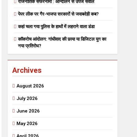
राजनीतिक सफरनामा : आन्दोलन से उपजे सवाल
पेपर लीक पर गैर-भाजपा सरकारों से जवाबदेही कब?
 मे तत्पर दानवीर परिवार
कहां चला गया पुलिस के हाथों में लहराने वाला डंडा
go
कॉकरोच आंदोलन: गांधीवाद की छाया या डिजिटल युग का
नया प्रतिरोध?
Archives
ेतु संपर्क करें
August 2026
July 2026
June 2026
्पण
डॉक्टर सरोजिनी प्रीतम कहिन
May 2026
3 Years Ago
्सव का भव्य आयोजन
April 2026