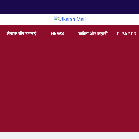
arsh Mail
 , Articles, Literature in Hindi and English
लेखक और रचनाएं
NEWS
कविता और कहानी
E-PAPER