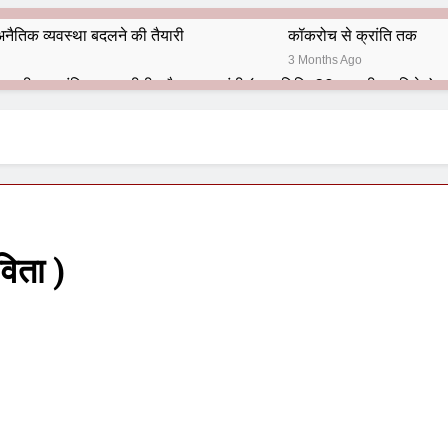
नैतिक व्यवस्था बदलने की तैयारी
कॉकरोच से क्रांति तक
3 Months Ago
भारतीय राजनीति में आज भी प्रासांगिक एव अद्वीतीय है महात्मा गांधी (पुण्य तिथि-30 जनवरी पर विशेष)
हार का शताब्दी समारोह
अलविदा “अंग्रेज़ों के ज़माने के जेलर”
10 Months Ago
 बंदा सिंह बहादुर की स्मृति में स्मारक निर्माण की दिशा में बढ़ते कदम
श से पूर्व यह’ ऑपरेशन सिन्दूर’ रुकेगा नहीं : मनमोहन शर्मा ‘शरण’ (संपादक)
िता )
ं 9 आतंकी ठिकानों पर भारत ने की एयर स्ट्राइक (ऑपरेशन सिन्दूर)
ण समाज समन्वय समिति के व्दारा‌ ‘राष्ट्रीय प्रबुद्ध ब्राह्मण‌ महासम्मेलन‌’ का सफ
ता विलियम्स: एक ऐतिहासिक वापसी
दिल्ली द्वारा ‘पुस्तक लोकार्पण, काव्य गोष्ठी एवं सम्मान समारोह’ का भव्य आयोजन