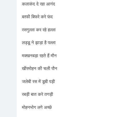
2 Years Ago
कलाकंद दे रहा आनंद
कितना बदल गया इंसा
2 Years Ago
बरफी बिफरे करे फंद
दिल्ली की फ़िरदौस ख़ा
रसगुल्ला कर रहे हल्ला
2 Years Ago
“अंतर्राष्ट्रीय महिल
लड्डू ने झाड़ा है पल्ला
2 Years Ago
राम नाम लो प्रेम से 
मक्खनबड़ा रहते हैं मौन
3 Years Ago
विश्व पुस्तक मेले (1
खीरमोहन की चली पौन
3 Years Ago
२१वीं सदी में विश्व में
जलेबी रस में डूबी पड़ी
3 Years Ago
सम
रबड़ी बात करे तगड़ी
3 Years Ago
नोसेना प्रमुख एडमिरल
मोहनभोग लगे अच्छे
3 Years Ago
डॉ. अम्बेडकर भारत क