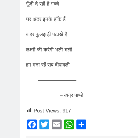
गूँजी दे रही है गच्चे
3 Years Ago
घर अंदर इनके हाँके हैं
4 Days Ago
पेपर लीक पर गैर-भाज
बाहर फुलझड़ी पटाखे हैं
5 Days Ago
कॉकरोच आंदोलन: गां
लक्ष्मी जी करेगी भली भली
5 Days Ago
हम मना रहें सब दीपावली
———————-
– व्यग्र पाण्डे
Post Views:
917
Facebook
Twitter
Email
WhatsApp
Share