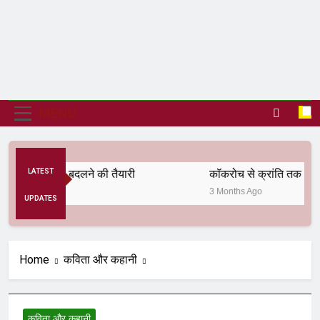
MENU
िक व्यवस्था बदलने की तैयारी
LATEST
कॉकरोच से क्रांति तक
3 Months Ago
UPDATES
Home
कविता और कहानी
कविता और कहानी